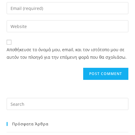
name
Enter
or
your
username
email
Enter
to
address
your
comment
to
website
comment
URL
Αποθήκευσε το όνομά μου, email, και τον ιστότοπο μου σε
(optional)
αυτόν τον πλοηγό για την επόμενη φορά που θα σχολιάσω.
Πρόσφατα Άρθρα