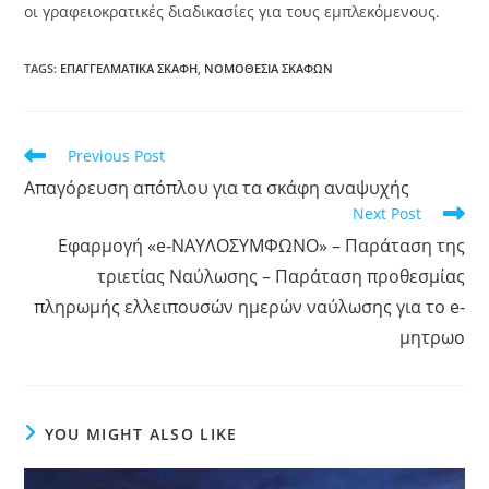
οι γραφειοκρατικές διαδικασίες για τους εμπλεκόμενους.
TAGS:
ΕΠΑΓΓΕΛΜΑΤΙΚΆ ΣΚΆΦΗ
,
ΝΟΜΟΘΕΣΊΑ ΣΚΑΦΏΝ
Read
Previous Post
more
Απαγόρευση απόπλου για τα σκάφη αναψυχής
articles
Next Post
Eφαρμογή «e-ΝΑΥΛΟΣΥΜΦΩΝΟ» – Παράταση της
τριετίας Ναύλωσης – Παράταση προθεσμίας
πληρωμής ελλειπουσών ημερών ναύλωσης για το e-
μητρωο
YOU MIGHT ALSO LIKE