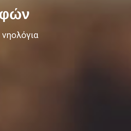
αφών
 νηολόγια