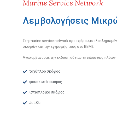
Marine Service Network
Λεμβολογήσεις Μικρ
Στη marine service network προσφέρουμε ολοκληρωμέν
σκαφών και την εγγραφής τους στα ΒΕΜΣ
Αναλαμβάνουμε την έκδοση άδειας εκτελέσεως πλόων γ
ταχύπλοο σκάφος
φουσκωτό σκάφος
ιστιοπλοϊκό σκάφος
Jet Ski