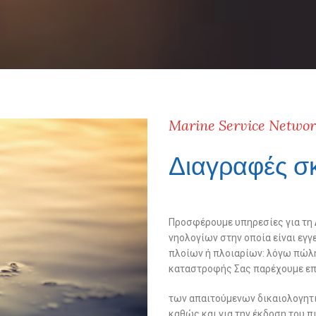
Marine Service Netwo
Διαγραφές σ
Προσφέρουμε υπηρεσίες για τη
νηολογίων στην οποία είναι εγ
πλοίων ή πλοιαρίων: λόγω πώλ
καταστροφής Σας παρέχουμε επί
των απαιτούμενων δικαιολογητ
καθώς και για την έκδοση του 