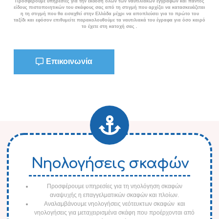
Προσφέρουμε υπηρεσίες για την έκδοση όλων των ναυτιλιακών εγγράφων και παντός
είδους πιστοποιητικών του σκάφους σας από τη στιγμή που αρχίζει να κατασκευάζεται
η τη στιγμή που θα εισαχθεί στην Ελλάδα μέχρι να αποπλεύσει για το πρώτο του
ταξίδι και εφόσον επιθυμείτε παρακολουθούμε τα ναυτιλιακά του έγραφα για όσο καιρό
το έχετε στη κατοχή σας .
Επικοινωνία
Νηολογήσεις σκαφών
Προσφέρουμε υπηρεσίες για τη νηολόγηση σκαφών
αναψυχής η επαγγελματικών σκαφών και πλοίων.
Αναλαμβάνουμε νηολογήσεις νεότευκτων σκαφών και
νηολογήσεις για μεταχειρισμένα σκάφη που προέρχονται από