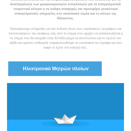
διεκπεραίωση των γραφειοκρατικών συναλλαγών για τα επαγγελματικά
τουριστικά κότερα η τα σκάφη αναψυχής και προσφέρει γενικότερα
επαγγελματικές υπηρεσίες στο ναυτιλιακό τομέα και το κόσμο της
θάλασσας.
Προσφέρουμε υπηρεσίες για την έκδοση όλων των ναυτιλιακών εγγράφων και
πιστοποιητικών του σκάφους σας από τη στιγμή που αρχίζει να κατασκευάζεται η
τη στιγμή που θα εισαχθεί στην Ελλάδα μέχρι να αποπλεύσει για το πρώτο του
ταξίδι και εφόσον επιθυμείτε παρακολουθούμε τα ναυτιλιακά του έγραφα για όσο
καιρό το έχετε στη κατοχή σας .
Ηλεκτρονικό Μητρώο πλοίων