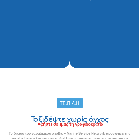
ΤΕ.Π.Α.Η
Ταξιδέψτε χωρίς άγχος
Αφήστε σε εμάς τη γραφειοκρατία
Το δίκτυο του ναυτιλιακού σέρβις – Marine Service Network προσφέρει την
εύκολη λύση αλλά και την επιβαλλόμενη εγγύηση που απαιτείται για τη