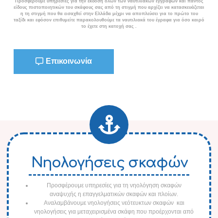
Προσφέρουμε υπηρεσίες για την έκδοση όλων των ναυτιλιακών εγγράφων και παντός
είδους πιστοποιητικών του σκάφους σας από τη στιγμή που αρχίζει να κατασκευάζεται
η τη στιγμή που θα εισαχθεί στην Ελλάδα μέχρι να αποπλεύσει για το πρώτο του
ταξίδι και εφόσον επιθυμείτε παρακολουθούμε τα ναυτιλιακά του έγραφα για όσο καιρό
το έχετε στη κατοχή σας .
Επικοινωνία
Νηολογήσεις σκαφών
Προσφέρουμε υπηρεσίες για τη νηολόγηση σκαφών
αναψυχής η επαγγελματικών σκαφών και πλοίων.
Αναλαμβάνουμε νηολογήσεις νεότευκτων σκαφών και
νηολογήσεις για μεταχειρισμένα σκάφη που προέρχονται από