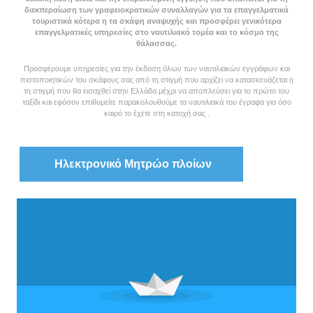
διεκπεραίωση των γραφειοκρατικών συναλλαγών για τα επαγγελματικά
τουριστικά κότερα η τα σκάφη αναψυχής και προσφέρει γενικότερα
επαγγελματικές υπηρεσίες στο ναυτιλιακό τομέα και το κόσμο της
θάλασσας.
Προσφέρουμε υπηρεσίες για την έκδοση όλων των ναυτιλιακών εγγράφων και
πιστοποιητικών του σκάφους σας από τη στιγμή που αρχίζει να κατασκευάζεται η
τη στιγμή που θα εισαχθεί στην Ελλάδα μέχρι να αποπλεύσει για το πρώτο του
ταξίδι και εφόσον επιθυμείτε παρακολουθούμε τα ναυτιλιακά του έγραφα για όσο
καιρό το έχετε στη κατοχή σας .
Ηλεκτρονικό Μητρώο πλοίων