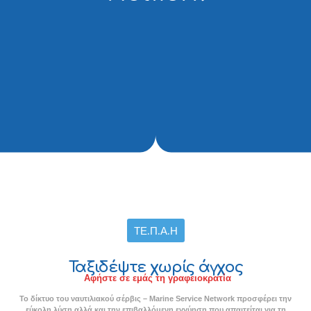
ΤΕ.Π.Α.Η
Ταξιδέψτε χωρίς άγχος
Αφήστε σε εμάς τη γραφειοκρατία
Το δίκτυο του ναυτιλιακού σέρβις – Marine Service Network προσφέρει την
εύκολη λύση αλλά και την επιβαλλόμενη εγγύηση που απαιτείται για τη